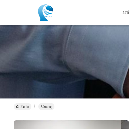
Σπί
Σπίτι
λύσεις