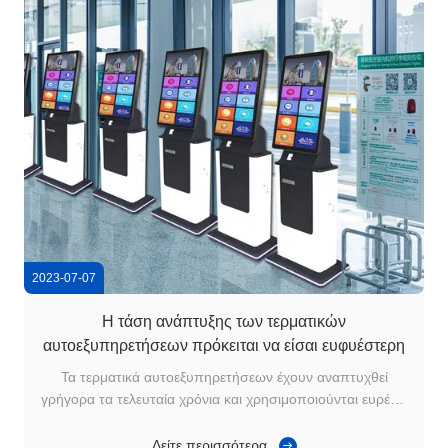
2023-07-07
Η τάση ανάπτυξης των τερματικών
αυτοεξυπηρετήσεων πρόκειται να είσαι ευφυέστερη
Τα τερματικά αυτοεξυπηρετήσεων έχουν αναπτυχθεί
γρήγορα τα τελευταία χρόνια και χρησιμοποιούνται ευρέως
στις διάφορες βιομηχανίες. Εδώ είναι μερικές εξελίξεις στα
τερματικά αυτοεξυπηρετήσεων: 1. Τεχνική βελτίωση: Με τη
Δείτε περισσότερα