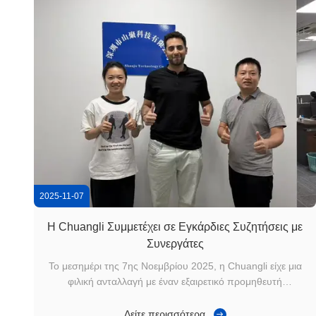
2025-11-07
Η Chuangli Συμμετέχει σε Εγκάρδιες Συζητήσεις με
Συνεργάτες
Το μεσημέρι της 7ης Νοεμβρίου 2025, η Chuangli είχε μια
φιλική ανταλλαγή με έναν εξαιρετικό προμηθευτή
λογισμικού εστιατορίων. Κατά τη διάρκεια της ανταλλαγής,
παρουσιάσαμε την ανάπτυξη, την επιχείρηση και την
Δείτε περισσότερα