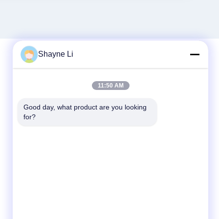
Shayne Li
Γρήγορη επικοινωνία
11:50 AM
Τηλεφώνημα
Good day, what product are you looking 
86-755-84654553
for?
Ηλεκτρονικό
sales@szcreately.com
Διεύθυνση
5ο πάτωμα, οικοδόμηση A8, βιομηχανική
ζώνη Haishen, Νο 216 δρόμος Guanping,
Κοινότητα Songyuanxia, οδός Guanhu,
περιοχή Longhua, Shenzhen