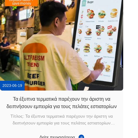
2023-06-19
Τα έξυπνα τερματικά παρέχουν την άριστη να
δειπνήσουν εμπειρία για τους πελάτες εστιατορίων
Τίτλος: Τα έξυπνα τερματικά παρέχουν την άριστη να
δειπνήσουν εμπειρία για τους πελάτες εστιατορίων
Κατάλληλη μόνος-διαταγή: Τα τερματικά είναι συνήθως
εξοπλισμένα με ένα διαισθητικό και εύχρηστο ενδιάμεσο με
Δείτε περισσότερα