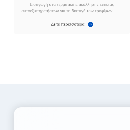
Εισαγωγή στα τερματικά επικόλλησης ετικέτας
αυτοεξυπηρετήσεων για τη διαταγή των τροφίμων:— —
Αυτή η συσκευή είναι μια πολυσύνθετη όλη η μηχανή με
πέντε σημαντικές λειτουργίες, επιτυγχάνοντας μηδέν
Δείτε περισσότερα
φορτίο στη διαχείριση καταστημάτων 1. Η διαταγή
αυτοεξυπηρετήσεων και η διαταγή λειτουργούν, σε
απευθε...