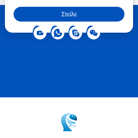
αυτόματων παραγγελιών. Βελτιστοποίηση Προσωπικού:
Μπορείτε επίσης να μας ακολουθήσετε στα κοινωνικά
Μειώστε τις ανάγκες πρόσληψης αυτοματοποιώντας τις
Στείλε
δίκτυα
δραστηριότητες που αφορούν τους πελάτες με την τεχνολογία
αυτοεξυπηρέτησης. Βελτιωμένη Εμπειρία Πελάτη:
Ενεργοποιήστε γρήγορη παραγγελία, πληρωμή και παραλαβή
για να βελτιώσετε την ικανοποίηση και να δημιουργήσετε
αφοσίωση πελατών. Επιρροή Συμπεριφοράς Πελατών:
Καθοδηγήστε τους πελάτες μέσω προτιμώμενων διαδρομών
αγορών για να επισημάνετε στοχευμένα προϊόντα και
προσφορές. Σχετικά με την Crtly Η Shenzhen Chuangli είναι
μια εταιρεία υψηλής τεχνολογίας με δικό της εργοστάσιο
κατασκευής, εστιάζοντας σε λύσεις αλληλεπίδρασης
ανθρώπου-μηχανής (H M ), δεσμευόμαστε για την
απρόσκοπτη ενσωμάτωση της έρευνας και ανάπτυξης
σχεδιασμού προϊόντων, της κατασκευής, των πωλήσεων. Το
εκτεταμένο χαρτοφυλάκιο προϊόντων μας περιλαμβάνει
επιχειρηματικές υπηρεσίες, εξοπλισμό όπως τερματικά
πληρωμών, ψηφιακές πινακίδες, οθόνες αφής ανοιχτού τύπου
και ενσωματωμένες συσκευές οθόνης αφής. Από την ιδέα και
το σχεδιασμό καινοτόμων λύσεων έως την κατασκευή και την