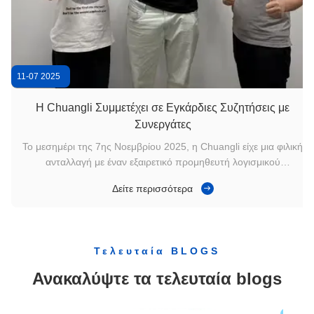
32 ιντσών Crypto ATM λογαριασμών Δέκτης πληρωμής Ξενοδοχείου Self Check In Kiosk
11-07 2025
Η Chuangli Συμμετέχει σε Εγκάρδιες Συζητήσεις με
Συνεργάτες
Το μεσημέρι της 7ης Νοεμβρίου 2025, η Chuangli είχε μια φιλική
ανταλλαγή με έναν εξαιρετικό προμηθευτή λογισμικού
εστιατορίων. Κατά τη διάρκεια της ανταλλαγής, παρουσιάσαμε
Δείτε περισσότερα
την ανάπτυξη, την επιχείρηση και την εμπειρία έργου της
εταιρείας μας σε αυτόν, κάτι που αναγνωρίστηκε ιδιαίτερα από
τον πελάτη. Επίσης, επιδείξαμε τη λειτουργικότητα και τη
χρήση του προϊόντος μας σε ρυθμίσεις εστιατορίου και η
Τελευταία BLOGS
εμφάνιση, η ποιότητα και η λειτουργικότητα του προϊόντος
έγιναν δεκτές με θετικό τρόπο από τον πελάτη. Ο πελάτης
Ανακαλύψτε τα τελευταία blogs
εξέφρασε επίσης την προσδοκία του για περαιτέρω συνεργασία
μαζί μας Σχετικά με το Κιόσκι Παραγγελιών Εστιατορίου Τα