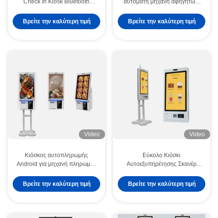
Check In Kiosk Bluetooth
αυτόματη μηχανή αφηγητών,
ελαφρύ
μηχανή ATMs τύπων λόμπι
Βρείτε την καλύτερη τιμή
Βρείτε την καλύτερη τιμή
Video
Video
Κιόσκος αυτοπληρωμής
Εύκολο Κιόσκι
Android για μηχανή πληρωμής
Αυτοεξυπηρέτησης Σκανέρ
καταστήματος Παράθυρο 10
Κιόσκος Αυτοπληρωμής για
με αναγνώστη κάρτας RFID
Android/Window 7/8/10 OS
Βρείτε την καλύτερη τιμή
Βρείτε την καλύτερη τιμή