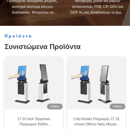
Προηγμένες αυτόματες μηχανές,
Μεταφορές χύδην και μικρών
αυστηρά σύστημα ελέγχου
συσκευασιών, FOB, CIF, DDU και
διαδικασίας. Μπορούμε να
DDP. Ας σας βοηθήσουμε να βρείτε
κατασκευάσουμε όλα τα ηλεκτρικά
την καλύτερη λύση για όλες τις
τερματικά πέρα από τη ζήτηση σας.
ανησυχίες σας.
Προϊόντα
Συνιστώμενα Προϊόντα
Video
Video
27 32.Inch Τερματικό
Crtly Kiosks Πληρωμής 27 32
Πληρωμών Στάδιο
ιντσών Οθόνη Αφής Μηχανή
Αυτοεξυπηρέτηση Πατητή
Εκτύπωσης Εισιτηρίων Πελάτη