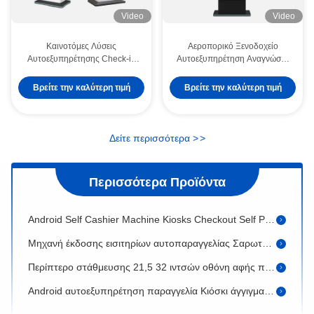
Video
Video
Καινοτόμες Λύσεις
Αεροπορικό Ξενοδοχείο
Αυτοεξυπηρέτησης Check-in
Αυτοεξυπηρέτηση Αναγνώστη
Βελτιστοποιώντας Λειτουργίες
Διαβατηρίων Μηχανήματα
Υποδοχής Βελτιώνοντας την
Αυτόματης Πώλησης
Android Win Εστιατόριο Παραγγελία Περίπτερο Οθόνη αφής Self Service Food Kiosk
Βρείτε την καλύτερη τιμή
Βρείτε την καλύτερη τιμή
Ικανοποίηση Πελατών και τη
Μετρητών Πληρωμή με
Ροή Εργασίας
Εισιτήριο Πιστωτική Κάρτα
Τερματικό πληρωμών περιπτέρου αυτοεξυπηρέτησης 21,5 ιντσών με θέση εκτυπωτή Qr Code Scanner
Περίπτερο Ανταλλαγής
Συναλλάγματος Μηχανήματα
27 ίντσες αυτο αυτοχρηματοδοσία Τραπεζαρία Τραπεζών Τραπεζών Τραπεζών με νόμισμα
Δείτε περισσότερα
>
>
32 ιντσών Crypto ATM λογαριασμών Δέκτης πληρωμής Ξενοδοχείου Self Check In Kiosk
Περισσότερα Προϊόντα
Ξενοδοχείο Self Service Ticket Μηχάνημα αυτόματης πώλησης Kiosk Self Checkout
Android Self Cashier Machine Kiosks Checkout Self Pay Cash Μηχανή
Μηχανή έκδοσης εισιτηρίων αυτοπαραγγελίας Σαρωτής γραμμωτού κώδικα Kfc Self Service Kiosk
Περίπτερο στάθμευσης 21,5 32 ιντσών οθόνη αφής πάρκινγκ περίπτερο πληρωμής
Android αυτοεξυπηρέτηση παραγγελία Κιόσκι άγγιγμα NFC αναγνώστης καρτών λογαριασμό πληρωμή μηχανή πληρωμής
Εστιατόριο Self Service Checkout Machine Promotion Parking Self Payment Kiosk