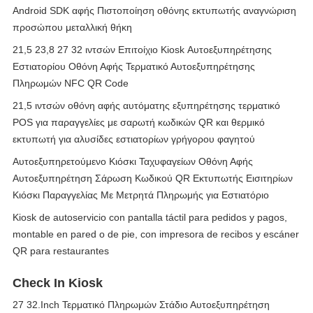
Android SDK αφής Πιστοποίηση οθόνης εκτυπωτής αναγνώριση
προσώπου μεταλλική θήκη
21,5 23,8 27 32 ιντσών Επιτοίχιο Κiosk Αυτοεξυπηρέτησης
Εστιατορίου Οθόνη Αφής Τερματικό Αυτοεξυπηρέτησης
Πληρωμών NFC QR Code
21,5 ιντσών οθόνη αφής αυτόματης εξυπηρέτησης τερματικό
POS για παραγγελίες με σαρωτή κωδικών QR και θερμικό
εκτυπωτή για αλυσίδες εστιατορίων γρήγορου φαγητού
Αυτοεξυπηρετούμενο Κιόσκι Ταχυφαγείων Οθόνη Αφής
Αυτοεξυπηρέτηση Σάρωση Κωδικού QR Εκτυπωτής Εισιτηρίων
Κιόσκι Παραγγελίας Με Μετρητά Πληρωμής για Εστιατόριο
Kiosk de autoservicio con pantalla táctil para pedidos y pagos,
montable en pared o de pie, con impresora de recibos y escáner
QR para restaurantes
Check In Kiosk
27 32.Inch Τερματικό Πληρωμών Στάδιο Αυτοεξυπηρέτηση