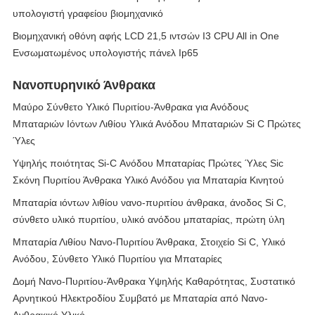
υπολογιστή γραφείου βιομηχανικό
Βιομηχανική οθόνη αφής LCD 21,5 ιντσών I3 CPU All in One
Ενσωματωμένος υπολογιστής πάνελ Ip65
Νανοπυρηνικό Άνθρακα
Μαύρο Σύνθετο Υλικό Πυριτίου-Άνθρακα για Ανόδους
Μπαταριών Ιόντων Λιθίου Υλικά Ανόδου Μπαταριών Si C Πρώτες
Ύλες
Υψηλής ποιότητας Si-C Ανόδου Μπαταρίας Πρώτες Ύλες Sic
Σκόνη Πυριτίου Άνθρακα Υλικό Ανόδου για Μπαταρία Κινητού
Μπαταρία ιόντων λιθίου νανο-πυριτίου άνθρακα, άνοδος Si C,
σύνθετο υλικό πυριτίου, υλικό ανόδου μπαταρίας, πρώτη ύλη
Μπαταρία Λιθίου Νανο-Πυριτίου Άνθρακα, Στοιχείο Si C, Υλικό
Ανόδου, Σύνθετο Υλικό Πυριτίου για Μπαταρίες
Δομή Νανο-Πυριτίου-Άνθρακα Υψηλής Καθαρότητας, Συστατικό
Αρνητικού Ηλεκτροδίου Συμβατό με Μπαταρία από Νανο-