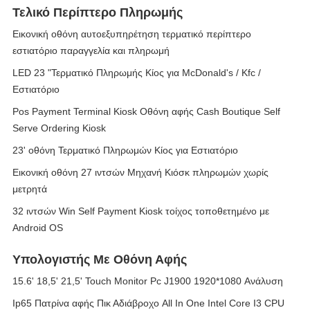
Τελικό Περίπτερο Πληρωμής
Εικονική οθόνη αυτοεξυπηρέτηση τερματικό περίπτερο
εστιατόριο παραγγελία και πληρωμή
LED 23 "Τερματικό Πληρωμής Κίος για McDonald's / Kfc /
Εστιατόριο
Pos Payment Terminal Kiosk Οθόνη αφής Cash Boutique Self
Serve Ordering Kiosk
23' οθόνη Τερματικό Πληρωμών Κίος για Εστιατόριο
Εικονική οθόνη 27 ιντσών Μηχανή Κιόσκ πληρωμών χωρίς
μετρητά
32 ιντσών Win Self Payment Kiosk τοίχος τοποθετημένο με
Android OS
Υπολογιστής Με Οθόνη Αφής
15.6' 18,5' 21,5' Touch Monitor Pc J1900 1920*1080 Ανάλυση
Ip65 Πατρίνα αφής Πικ Αδιάβροχο All In One Intel Core I3 CPU