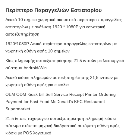
Περίπτερο Παραγγελιών Εστιατορίου
Λευκό 10 σημεία χωρητικό ακουστικό περίπτερο παραγγελίας
εστιατορίων με ανάλυση 1920 * 1080P για εσωτερική
αυτοεξυπηρέτηση
1920*1080P Λευκό περίπτερο παραγγελίας εστιατορίων με
χωρητική οθόνη αφής 10 σημείων
Κίος πληρωμής αυτοεξυπηρέτησης 21,5 ιντσών με λειτουργικό
σύστημα Android/Win
Λευκό κιόσκι πληρωμών αυτοεξυπηρέτησης 21,5 ιντσών με
χωρητική οθόνη αφής για ευκολία
OEM ODM Kiosk Bill Self Service Receipt Printer Ordering
Payment for Fast Food McDonald's KFC Restaurant
Supermarket
21.5 ίντσες ταχυφαγείο αυτοεξυπηρέτηση πληρωμή κιόσκι
πάτωμα στέκεται μηχανή διαδραστική αυτόματη οθόνη αφής
κιόσκι με POS λογισμικό