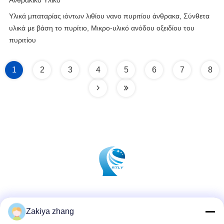
Ανθρακικό Υλικό
Υλικά μπαταρίας ιόντων λιθίου νανο πυριτίου άνθρακα, Σύνθετα
υλικά με βάση το πυρίτιο, Μικρο-υλικό ανόδου οξειδίου του
πυριτίου
1
2
3
4
5
6
7
8
Κοινωνικά Μέσα
Zakiya zhang