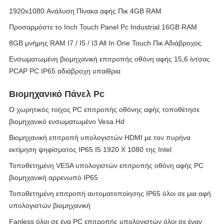
1920x1080 Ανάλυση Πίνακα αφής Πικ 4GB RAM
Προσαρμόστε το Inch Touch Panel Pc Industrial 16GB RAM
8GB μνήμης RAM I7 / I5 / I3 All In One Touch Πικ Αδιάβροχος
Ενσωματωμένη βιομηχανική επιτροπής οθόνη αφής 15,6 ίντσας
PCAP PC IP65 αδιάβροχη υπαίθρια
Βιομηχανικό Πάνελ Pc
Ο χωρητικός τοίχος PC επιτροπής οθόνης αφής τοποθέτησε
βιομηχανικό ενσωματωμένο Vesa Hd
Βιομηχανική επιτροπή υπολογιστών HDMI με τον πυρήνα
εκτίμηση ψηφίσματος IP65 I5 1920 X 1080 της Intel
Τοποθετημένη VESA υπολογιστών επιτροπής οθόνη αφής PC
βιομηχανική αρρενωπό IP65
Τοποθετημένη επιτροπή αυτοματοποίησης IP65 όλοι σε μια αφή
υπολογιστών βιομηχανική
Fanless όλοι σε ένα PC επιτροπής υπολογιστών όλοι σε έναν