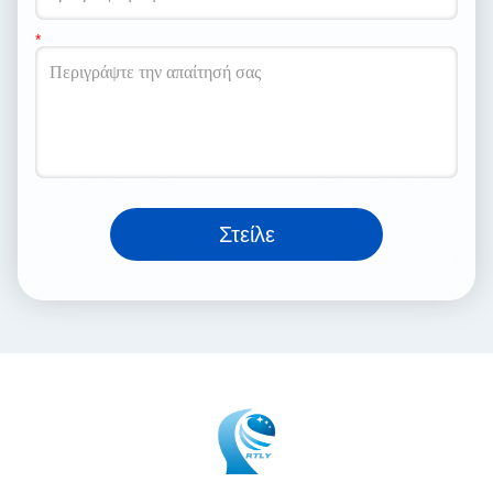
Στείλε