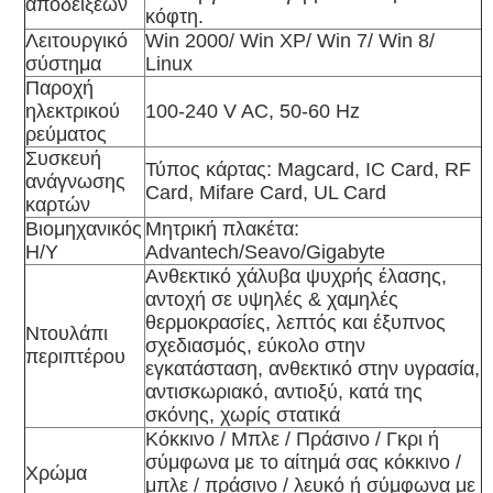
αποδείξεων
κόφτη.
Λειτουργικό
Win 2000/ Win XP/ Win 7/ Win 8/
σύστημα
Linux
Παροχή
ηλεκτρικού
100-240 V AC, 50-60 Hz
ρεύματος
Συσκευή
Τύπος κάρτας: Magcard, IC Card, RF
ανάγνωσης
Card, Mifare Card, UL Card
καρτών
Βιομηχανικός
Μητρική πλακέτα:
Η/Υ
Advantech/Seavo/Gigabyte
Ανθεκτικό χάλυβα ψυχρής έλασης,
αντοχή σε υψηλές & χαμηλές
θερμοκρασίες, λεπτός και έξυπνος
Ντουλάπι
σχεδιασμός, εύκολο στην
περιπτέρου
εγκατάσταση, ανθεκτικό στην υγρασία,
αντισκωριακό, αντιοξύ, κατά της
σκόνης, χωρίς στατικά
Κόκκινο / Μπλε / Πράσινο / Γκρι ή
σύμφωνα με το αίτημά σας κόκκινο /
Χρώμα
μπλε / πράσινο / λευκό ή σύμφωνα με