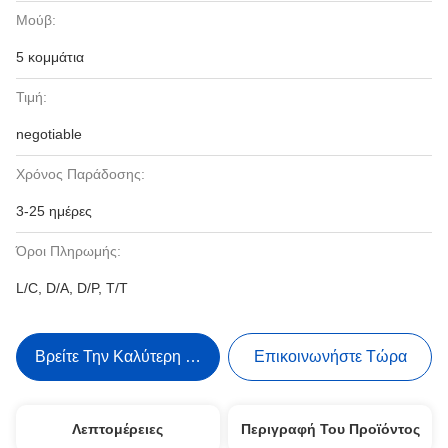
Μούβ:
5 κομμάτια
Τιμή:
negotiable
Χρόνος Παράδοσης:
3-25 ημέρες
Όροι Πληρωμής:
L/C, D/A, D/P, T/T
Βρείτε Την Καλύτερη Τιμή
Επικοινωνήστε Τώρα
Λεπτομέρειες
Περιγραφή Του Προϊόντος