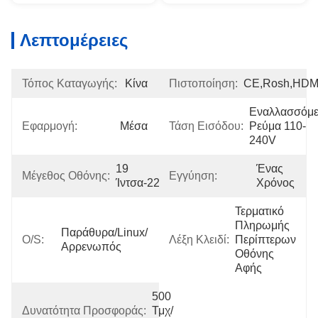
Λεπτομέρειες
Τόπος Καταγωγής:
Κίνα
Πιστοποίηση:
CE,Rosh,HDM
Εναλλασσόμε
Εφαρμογή:
Μέσα
Τάση Εισόδου:
Ρεύμα 110-
240V
19 
Ένας 
Μέγεθος Οθόνης:
Εγγύηση:
Ίντσα-22inch
Χρόνος
Τερματικό 
Πληρωμής 
Παράθυρα/Linux/
O/S:
Λέξη Κλειδί:
Περίπτερων 
Αρρενωπός
Οθόνης 
Αφής
500 
Δυνατότητα Προσφοράς:
Τμχ/