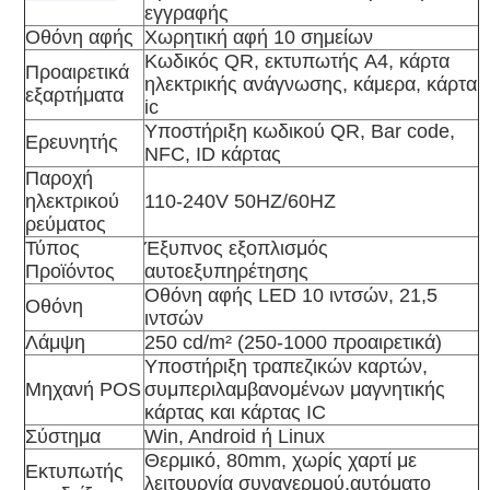
εγγραφής
Οθόνη αφής
Χωρητική αφή 10 σημείων
Κωδικός QR, εκτυπωτής A4, κάρτα
Προαιρετικά
ηλεκτρικής ανάγνωσης, κάμερα, κάρτα
εξαρτήματα
ic
Υποστήριξη κωδικού QR, Bar code,
Ερευνητής
NFC, ID κάρτας
Παροχή
ηλεκτρικού
110-240V 50HZ/60HZ
ρεύματος
Τύπος
Έξυπνος εξοπλισμός
Προϊόντος
αυτοεξυπηρέτησης
Οθόνη αφής LED 10 ιντσών, 21,5
Οθόνη
ιντσών
Λάμψη
250 cd/m² (250-1000 προαιρετικά)
Υποστήριξη τραπεζικών καρτών,
Μηχανή POS
συμπεριλαμβανομένων μαγνητικής
κάρτας και κάρτας IC
Σύστημα
Win, Android ή Linux
Θερμικό, 80mm, χωρίς χαρτί με
Εκτυπωτής
λειτουργία συναγερμού.αυτόματο