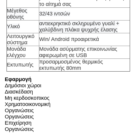
το αίτημά σας
Μέγεθος
32/43 ιντσών
οθόνης
αντιεκρηκτικό σκληρυμένο γυαλί +
Υλικό
χαλύβδινη πλάκα ψυχρής έλασης
Λειτουργικό
Win/ Android προαιρετικά
σύστημα
Μονάδα
Μονάδα ασύρματης επικοινωνίας
ελέγχου
αφιερωμένη σε USB
προσαρμοσμένος θερμικός
Εκτυπωτής
εκτυπωτής 80mm
Εφαρμογή
Δημόσιοι χώροι
Διασκέδαση
Μη κερδοσκοπικος
Χρηματοοικονομική
Οργανώσεις
Οργανώσεις
Επιχείρηση
Οργανώσεις