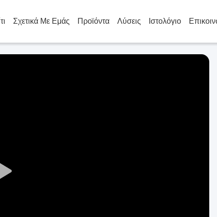
τι
Σχετικά Με Εμάς
Προϊόντα
Λύσεις
Ιστολόγιο
Επικοιν
Play
Video