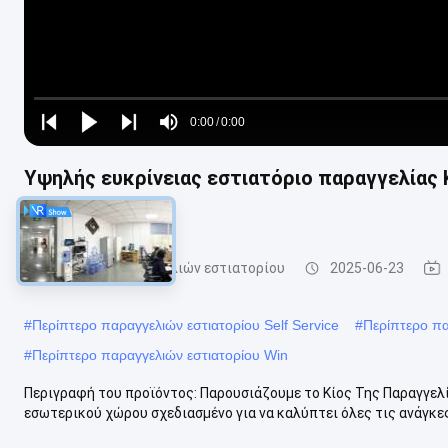
Loaded
:
0%
0:00
/
0:00
Play
Play
Play
Mute
Current
Duration
next
next
Υψηλής ευκρίνειας εστιατόριο παραγγελίας 
Time
1080P
Περίπτερο παραγγελιών εστιατορίου
2025-06-23
#
Περίπτερο παραγγελιών εστιατορίου Self Service
#
Περίπτερο πα
#
Περίπτερο παραγγελιών εστιατορίου Win
Περιγραφή του προϊόντος: Παρουσιάζουμε το Κίος Της Παραγγελ
εσωτερικού χώρου σχεδιασμένο για να καλύπτει όλες τις ανάγκες