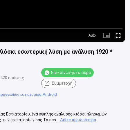
Auto
Picture-
Fullscre
in-
Picture
Κιόσκι εσωτερική λύση με ανάλυση 1920 *
Επικοινωνήστε τώρα
420 απόψεις
Συμμετοχή
ραγγελιών εστιατορίου Android
ίας Εστιατορίου, ένα υψηλής ανάλυσης κιόσκι πληρωμών
 των εστιατορίων σας.Το περ...
Δείτε περισσότερα