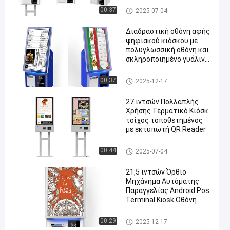
Περίπτερο αυτοεξυπηρέτησ
00:37
2025-07-04
ης
Διαδραστική οθόνη αφής
ψηφιακού κιόσκου με
πολυγλωσσική οθόνη και
σκληροποιημένο γυάλινο
en
πάνελ
Κιόσκι με οθόνη αφής
00:37
2025-12-17
27 ιντσών Πολλαπλής
Χρήσης Τερματικό Κιόσκ
τοίχος τοποθετημένος
με εκτυπωτή QR Reader
Περίπτερο αυτοπληρωμών
00:44
2025-07-04
21,5 ιντσών Όρθιο
Μηχάνημα Αυτόματης
Παραγγελίας Android Pos
Terminal Kiosk Οθόνη
Αφής με Σαρωτή Barcode
Θερμικός Εκτυπωτής
Περίπτερο αυτοπληρωμών
00:29
2025-12-17