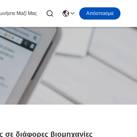
ωνήστε Μαζί Μας
Απόσπασμα
ς σε διάφορες βιομηχανίες