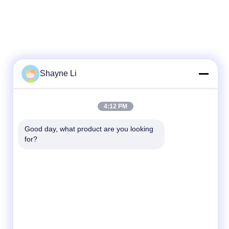
Shayne Li
Γρήγορη επικοινωνία
4:12 PM
Τηλεφώνημα
Good day, what product are you looking 
86-755-84654553
for?
Ηλεκτρονικό
sales@szcreately.com
Διεύθυνση
5ο πάτωμα, οικοδόμηση A8, βιομηχανική
ζώνη Haishen, Νο 216 δρόμος Guanping,
Κοινότητα Songyuanxia, οδός Guanhu,
περιοχή Longhua, Shenzhen