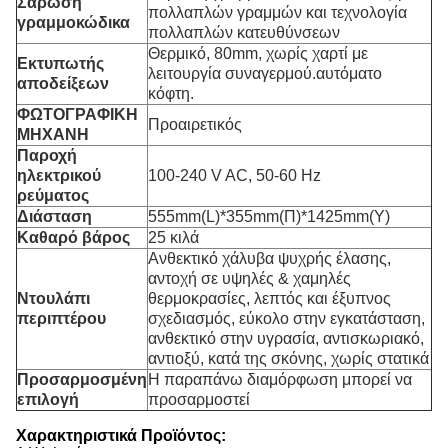
Σάρωση
πολλαπλών γραμμών και τεχνολογία
γραμμοκώδικα
πολλαπλών κατευθύνσεων
Θερμικό, 80mm, χωρίς χαρτί με
Εκτυπωτής
λειτουργία συναγερμού.αυτόματο
αποδείξεων
κόφτη.
ΦΩΤΟΓΡΑΦΙΚΗ
Προαιρετικός
ΜΗΧΑΝΗ
Παροχή
ηλεκτρικού
100-240 V AC, 50-60 Hz
ρεύματος
Διάσταση
555mm(L)*355mm(Π)*1425mm(Υ)
Καθαρό βάρος
25 κιλά
Ανθεκτικό χάλυβα ψυχρής έλασης,
αντοχή σε υψηλές & χαμηλές
Ντουλάπι
θερμοκρασίες, λεπτός και έξυπνος
περιπτέρου
σχεδιασμός, εύκολο στην εγκατάσταση,
ανθεκτικό στην υγρασία, αντισκωριακό,
αντιοξύ, κατά της σκόνης, χωρίς στατικά
Προσαρμοσμένη
Η παραπάνω διαμόρφωση μπορεί να
επιλογή
προσαρμοστεί
Χαρακτηριστικά Προϊόντος: