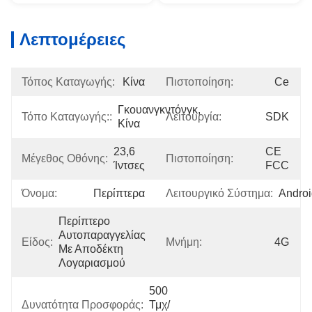
Λεπτομέρειες
Τόπος Καταγωγής:
Κίνα
Πιστοποίηση:
Ce
Γκουανγκντόνγκ, 
Τόπο Καταγωγής::
Λειτουργία:
SDK
Κίνα
23,6 
CE 
Μέγεθος Οθόνης:
Πιστοποίηση:
Ίντσες
FCC
Όνομα:
Περίπτερα
Λειτουργικό Σύστημα:
Androi
Περίπτερο 
Αυτοπαραγγελίας 
Είδος:
Μνήμη:
4G
Με Αποδέκτη 
Λογαριασμού
500 
Δυνατότητα Προσφοράς:
Τμχ/