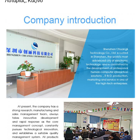
Λοταρίας, Καζίνο