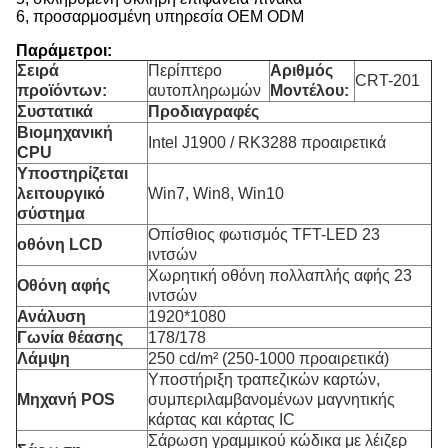
6, προσαρμοσμένη υπηρεσία OEM ODM
Παράμετροι:
Σειρά
Περίπτερο
Αριθμός
CRT-201
προϊόντων:
αυτοπληρωμών
Μοντέλου:
Συστατικά
Προδιαγραφές
Βιομηχανική
Intel J1900 / RK3288 προαιρετικά
CPU
Υποστηρίζεται
λειτουργικό
Win7, Win8, Win10
σύστημα
Οπίσθιος φωτισμός TFT-LED 23
οθόνη LCD
ιντσών
Χωρητική οθόνη πολλαπλής αφής 23
Οθόνη αφής
ιντσών
Ανάλυση
1920*1080
Γωνία θέασης
178/178
Λάμψη
250 cd/m² (250-1000 προαιρετικά)
Υποστήριξη τραπεζικών καρτών,
Μηχανή POS
συμπεριλαμβανομένων μαγνητικής
κάρτας και κάρτας IC
Σάρωση γραμμικού κώδικα με λέιζερ