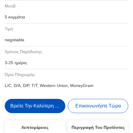
Μούβ:
5 κομμάτια
Τιμή:
negotiable
Χρόνος Παράδοσης:
3-25 ημέρες
Όροι Πληρωμής:
L/C, D/A, D/P, T/T, Western Union, MoneyGram
Βρείτε Την Καλύτερη Τιμή
Επικοινωνήστε Τώρα
Λεπτομέρειες
Περιγραφή Του Προϊόντος