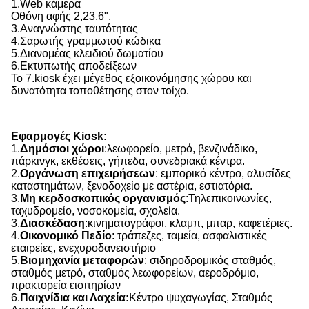
1.Web κάμερα
Οθόνη αφής 2,23,6".
3.Αναγνώστης ταυτότητας
4.Σαρωτής γραμμωτού κώδικα
5.Διανομέας κλειδιού δωματίου
6.Εκτυπωτής αποδείξεων
Το 7.kiosk έχει μέγεθος εξοικονόμησης χώρου και
δυνατότητα τοποθέτησης στον τοίχο.
Εφαρμογές Kiosk:
1.
Δημόσιοι χώροι
:λεωφορείο, μετρό, βενζινάδικο,
πάρκινγκ, εκθέσεις, γήπεδα, συνεδριακά κέντρα.
2.
Οργάνωση επιχειρήσεων
: εμπορικό κέντρο, αλυσίδες
καταστημάτων, ξενοδοχείο με αστέρια, εστιατόρια.
3.
Μη κερδοσκοπικός οργανισμός
:Τηλεπικοινωνίες,
ταχυδρομείο, νοσοκομεία, σχολεία.
3.
Διασκέδαση
:κινηματογράφοι, κλαμπ, μπαρ, καφετέριες.
4.
Οικονομικό Πεδίο
: τράπεζες, ταμεία, ασφαλιστικές
εταιρείες, ενεχυροδανειστήριο
5.
Βιομηχανία μεταφορών
: σιδηροδρομικός σταθμός,
σταθμός μετρό, σταθμός λεωφορείων, αεροδρόμιο,
πρακτορεία εισιτηρίων
6.
Παιχνίδια και Λαχεία:
Κέντρο ψυχαγωγίας, Σταθμός