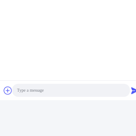
21.5 ιντσών Κιόσκι
Ταχυφαγείο
αυτοεξυπηρέτησης με
αυτοεξυπηρέτησης οθόνη
χωρητική αφής 10 σημεία και
αφής τοίχος τοποθέτηση
Βρείτε την καλύτερη
Βρείτε την καλύτερη
οθόνη FHD
μηχανή πληρωμής
τιμή
τιμή
λογαριασμού 32 ιντσών
αυτοπαραγγελία πληρωμή
κιόσκι
Κοινωνικά Μέσα
Γρήγορη επικοινωνία
Photo
Τηλεφώνημα