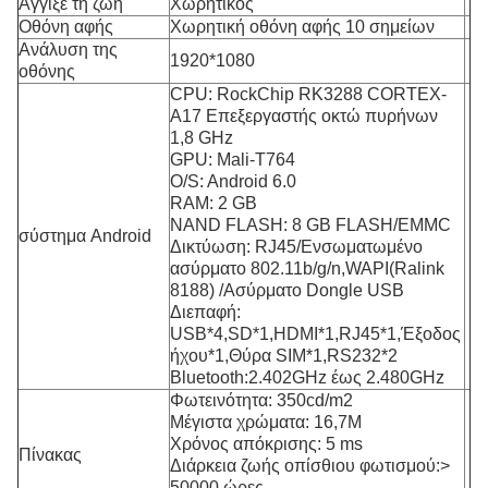
Άγγιξε τη ζωή
Χωρητικός
Οθόνη αφής
Χωρητική οθόνη αφής 10 σημείων
Ανάλυση της
1920*1080
οθόνης
CPU: RockChip RK3288 CORTEX-
A17 Επεξεργαστής οκτώ πυρήνων
1,8 GHz
GPU: Mali-T764
O/S: Android 6.0
RAM: 2 GB
NAND FLASH: 8 GB FLASH/EMMC
σύστημα Android
Δικτύωση: RJ45/Ενσωματωμένο
ασύρματο 802.11b/g/n,WAPI(Ralink
8188) /Ασύρματο Dongle USB
Διεπαφή:
USB*4,SD*1,HDMI*1,RJ45*1,Έξοδος
ήχου*1,Θύρα SIM*1,RS232*2
Bluetooth:2.402GHz έως 2.480GHz
Φωτεινότητα: 350cd/m2
Μέγιστα χρώματα: 16,7M
Χρόνος απόκρισης: 5 ms
Πίνακας
Διάρκεια ζωής οπίσθιου φωτισμού:>
50000 ώρες