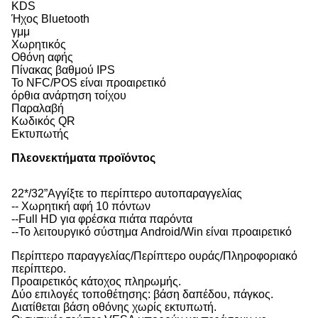
KDS
Ήχος Bluetooth
γμμ
Χωρητικός
Οθόνη αφής
Πίνακας βαθμού IPS
Το NFC/POS είναι προαιρετικό
όρθια ανάρτηση τοίχου
Παραλαβή
Κωδικός QR
Εκτυπωτής
Πλεονεκτήματα προϊόντος
22*/32”Αγγίξτε το περίπτερο αυτοπαραγγελίας
-- Χωρητική αφή 10 πόντων
--Full HD για φρέσκα πιάτα παρόντα
--Το λειτουργικό σύστημα Android/Win είναι προαιρετικό
Περίπτερο παραγγελίας/Περίπτερο ουράς/Πληροφοριακό
περίπτερο.
Προαιρετικός κάτοχος πληρωμής.
Δύο επιλογές τοποθέτησης: βάση δαπέδου, πάγκος.
Διατίθεται βάση οθόνης χωρίς εκτυπωτή.