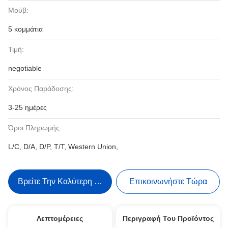
Μούβ:
5 κομμάτια
Τιμή:
negotiable
Χρόνος Παράδοσης:
3-25 ημέρες
Όροι Πληρωμής:
L/C, D/A, D/P, T/T, Western Union,
Βρείτε Την Καλύτερη Τιμή
Επικοινωνήστε Τώρα
Λεπτομέρειες
Περιγραφή Του Προϊόντος