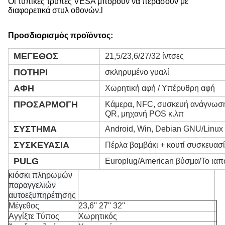
Οι τυπικές τρύπες VESA μπορούν να περάσουν με
διαφορετικά στυλ οθονών.l
Προσδιορισμός προϊόντος:
ΜΕΓΕΘΟΣ
21,5/23,6/27/32 ίντσες
ΠΟΤΗΡΙ
σκληρυμένο γυαλί
ΑΦΗ
Χωρητική αφή / Υπέρυθρη αφή
ΠΡΟΣΑΡΜΟΓΗ
Κάμερα, NFC, συσκευή ανάγνωση
QR, μηχανή POS κ.λπ
ΣΥΣΤΗΜΑ
Android, Win, Debian GNU/Linux
ΣΥΣΚΕΥΑΣΙΑ
Πέρλα βαμβάκι + κουτί συσκευασί
PULG
Europlug/American βύσμα/Το ιαπ
κιόσκι πληρωμών
παραγγελιών
αυτοεξυπηρέτησης
Μέγεθος
23,6'' 27'' 32''
Αγγίξτε Τύπος
Χωρητικός