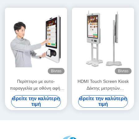
Βίντεο
Βίντεο
Περίπτερο με αυτο-
HDMI Touch Screen Kiosk
παραγγελία με οθόνη αφής
Δέκτης μετρητών
για το εστιατόριο KFC
Παραγγελίας
Βρείτε την καλύτερη
Βρείτε την καλύτερη
McDonald'S
Αυτοεξυπηρέτηση Μηχανή
τιμή
τιμή
πληρωμής