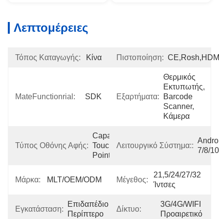
Λεπτομέρειες
Τόπος Καταγωγής:
Κίνα
Πιστοποίηση:
CE,Rosh,HDM
Θερμικός 
Εκτυπωτής, 
MateFunctionrial:
SDK
Εξαρτήματα:
Barcode 
Scanner, 
Κάμερα
Capacitive 
Androi
Τύπος Οθόνης Αφής:
Touch 10 
Λειτουργικό Σύστημα::
7/8/10
Point
21,5/24/27/32 
Μάρκα:
MLT/OEM/ODM
Μέγεθος:
Ίντσες
Επιδαπέδιο 
3G/4G/WIFI 
Εγκατάσταση:
Δίκτυο:
Περίπτερο
Προαιρετικό