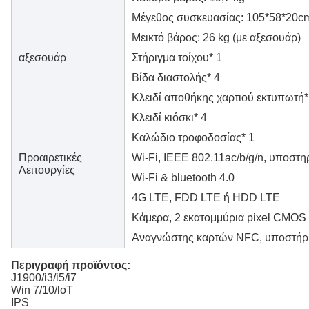
Μέγεθος συσκευασίας: 105*58*20c
Μεικτό βάρος: 26 kg (με αξεσουάρ)
αξεσουάρ
Στήριγμα τοίχου* 1
Βίδα διαστολής* 4
Κλειδί αποθήκης χαρτιού εκτυπωτή*
Κλειδί κιόσκι* 4
Καλώδιο τροφοδοσίας* 1
Προαιρετικές
Wi-Fi, IEEE 802.11ac/b/g/n, υποστη
Λειτουργίες
Wi-Fi & bluetooth 4.0
4G LTE, FDD LTE ή HDD LTE
Κάμερα, 2 εκατομμύρια pixel CMOS
Αναγνώστης καρτών NFC, υποστήρ
Περιγραφή προϊόντος:
J1900/i3/i5/i7
Win 7/10/loT
IPS