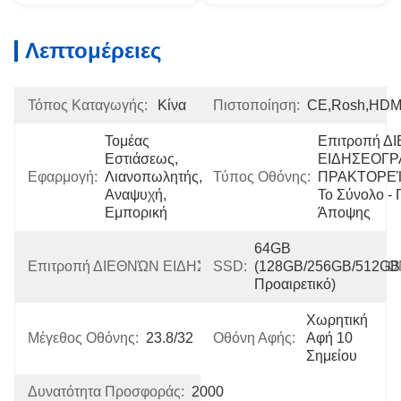
Λεπτομέρειες
Τόπος Καταγωγής:
Κίνα
Πιστοποίηση:
CE,Rosh,HDM
Τομέας 
Επιτροπή Δ
Εστιάσεως, 
ΕΙΔΗΣΕΟΓΡ
Εφαρμογή:
Λιανοπωλητής, 
Τύπος Οθόνης:
ΠΡΑΚΤΟΡΕΊ
Αναψυχή, 
Το Σύνολο - 
Εμπορική
Άποψης
64GB 
Επιτροπή ΔΙΕΘΝΏΝ ΕΙΔΗΣΕΟΓΡΑΦΙΚΏΝ ΠΡΑΚΤΟΡΕΊΩΝ Μ
SSD:
(128GB/256GB/512GB 
Προαιρετικό)
Χωρητική 
Μέγεθος Οθόνης:
23.8/32
Οθόνη Αφής:
Αφή 10 
Σημείου
Δυνατότητα Προσφοράς:
2000