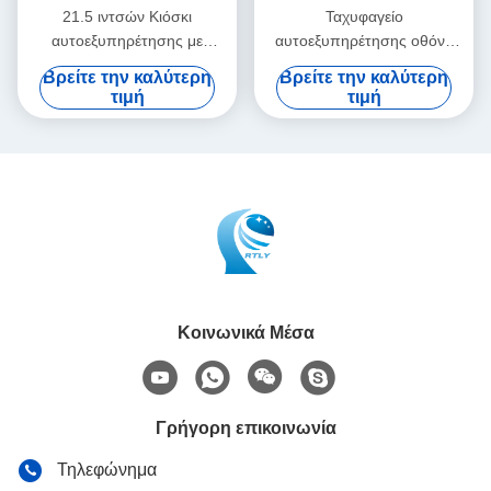
21.5 ιντσών Κιόσκι
Ταχυφαγείο
αυτοεξυπηρέτησης με
αυτοεξυπηρέτησης οθόνη
χωρητική αφής 10 σημεία και
αφής τοίχος τοποθέτηση
Βρείτε την καλύτερη
Βρείτε την καλύτερη
οθόνη FHD
μηχανή πληρωμής
τιμή
τιμή
λογαριασμού 32 ιντσών
αυτοπαραγγελία πληρωμή
κιόσκι
Κοινωνικά Μέσα
Γρήγορη επικοινωνία
Τηλεφώνημα