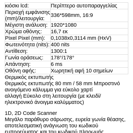
κιόσκι lcd:
Περίπτερο αυτοπαραγγελίας
Περιοχή εμφάνισης
336*598mm, 16:9
(mm)/λειτουργία:
Μέγιστη ανάλυση:
1920*1080
Χρώμα οθόνης:
16,7 εκ
Pixel Pixel (mm):
0,1038x0,3114 mm (HxV)
Φωτεινότητα (nits):
400 nits
Αντίθεση:
1300:1
Γωνία οράσεως:
178°/178°
Απάντηση:
6 ms
Οθόνη αφής:
Χωρητική αφή 10 σημείων
Θερμικός εκτυπωτής
Θερμικός εκτυπωτής 80 mm / 58 mm Μπροστινό
ανοιγόμενο κάλυμμα για εύκολο χαρτί
αλλαγή Εύκολο στη λειτουργία (με κλειδί/
ηλεκτρονικό άνοιγμα καλύμματος)
1D, 2D Code Scanner
Μεγάλο παράθυρο σάρωσης, ευρεία γωνία θέασης,
αποτελεσματική ανάγνωση του κωδικού
εμπορεύματος και του κωδικού πληρωμής