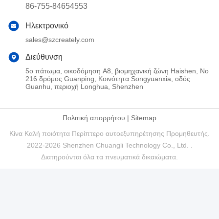
86-755-84654553
Ηλεκτρονικό
sales@szcreately.com
Διεύθυνση
5ο πάτωμα, οικοδόμηση A8, βιομηχανική ζώνη Haishen, Νο
216 δρόμος Guanping, Κοινότητα Songyuanxia, οδός
Guanhu, περιοχή Longhua, Shenzhen
Πολιτική απορρήτου
|
Sitemap
Κίνα Καλή ποιότητα Περίπτερο αυτοεξυπηρέτησης Προμηθευτής.
2022-2026 Shenzhen Chuangli Technology Co., Ltd. .
Διατηρούνται όλα τα πνευματικά δικαιώματα.