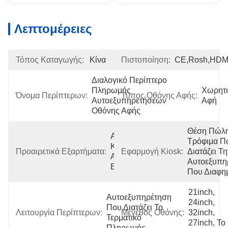
Λεπτομέρειες
Τόπος Καταγωγής:
Κίνα
Πιστοποίηση:
CE,Rosh,HDM
Διαλογικό Περίπτερο 
Πληρωμής 
Χωρητι
Όνομα Περίπτερων:
Τύπος Οθόνης Αφής:
Αυτοεξυπηρετήσεων 
Αφή
Οθόνης Αφής
Θέση Πώλη
Αναγνώστης 
Τρόφιμα Πο
Καρτών/
Προαιρετικά Εξαρτήματα:
Εφαρμογή Kiosk:
Διατάζει Τη
Ανιχνευτής/
Αυτοεξυπη
Εκτυπωτής
Που Διαφημ
21inch, 
Αυτοεξυπηρέτηση 
24inch, 
Που Διατάζει Το 
Λειτουργία Περίπτερων:
Μέγεθος Οθόνης:
32inch, 
Τερματικό 
27inch, Το 
Πληρωμής