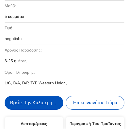
Μούβ:
5 κομμάτια
Τιμή:
negotiable
Χρόνος Παράδοσης:
3-25 ημέρες
Όροι Πληρωμής:
L/C, D/A, D/P, T/T, Western Union,
Βρείτε Την Καλύτερη Τιμή
Επικοινωνήστε Τώρα
Λεπτομέρειες
Περιγραφή Του Προϊόντος