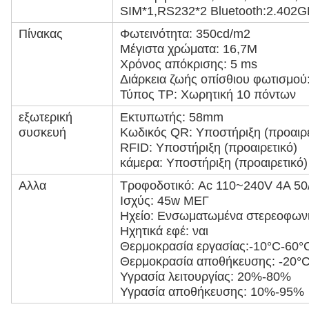
SIM*1,RS232*2 Bluetooth:2.402
Πίνακας
Φωτεινότητα: 350cd/m2
Μέγιστα χρώματα: 16,7M
Χρόνος απόκρισης: 5 ms
Διάρκεια ζωής οπίσθιου φωτισμού
Τύπος TP: Χωρητική 10 πόντων
εξωτερική
Εκτυπωτής: 58mm
συσκευή
Κωδικός QR: Υποστήριξη (προαιρε
RFID: Υποστήριξη (προαιρετικό)
κάμερα: Υποστήριξη (προαιρετικό)
Αλλα
Τροφοδοτικό: Ac 110~240V 4A 5
Ισχύς: 45w ΜΕΓ
Ηχείο: Ενσωματωμένα στερεοφωνι
Ηχητικά εφέ: ναι
Θερμοκρασία εργασίας:-10°C-60°
Θερμοκρασία αποθήκευσης: -20°
Υγρασία λειτουργίας: 20%-80%
Υγρασία αποθήκευσης: 10%-95%