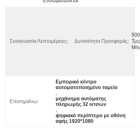
Ενσωματώνεται
Συσκευασία: 
Συσκευασμένο 
Με Ισχυρό 
EPE, 
500 
Χαρτοκιβώτιο 
Συσκευασία Λεπτομέρειες:
Δυνατότητα Προσφοράς:
Τμχ
Και Ξύλινο 
Μή
Κουτί (Κάθε 
Δύο Σετ 
Συσκευάζεται 
Σε 
Εμπορικό κέντρο 
αυτοματοποιημένο ταμείο
, 
μηχάνημα αυτόματης 
Επισημαίνω:
πληρωμής 32 ιντσών
, 
ψηφιακό περίπτερο με οθόνη 
αφής 1920*1080