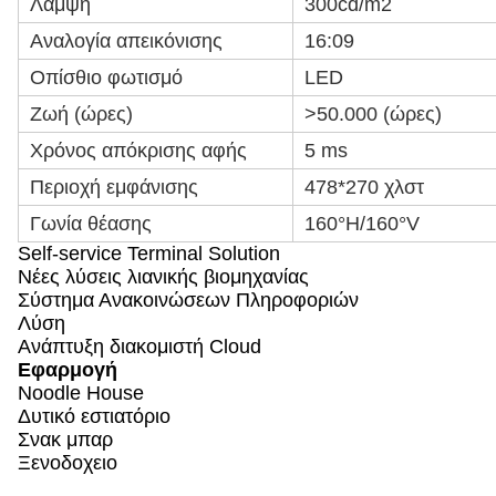
Λάμψη
300cd/m2
Αναλογία απεικόνισης
16:09
Οπίσθιο φωτισμό
LED
Ζωή (ώρες)
>50.000 (ώρες)
Χρόνος απόκρισης αφής
5 ms
Περιοχή εμφάνισης
478*270 χλστ
Γωνία θέασης
160°H/160°V
Self-service Terminal Solution
Νέες λύσεις λιανικής βιομηχανίας
Σύστημα Ανακοινώσεων Πληροφοριών
Λύση
Ανάπτυξη διακομιστή Cloud
Εφαρμογή
Noodle House
Δυτικό εστιατόριο
Σνακ μπαρ
Ξενοδοχειο