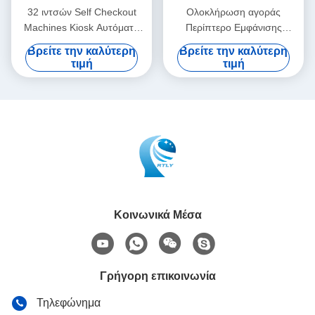
32 ιντσών Self Checkout
Ολοκλήρωση αγοράς
Machines Kiosk Αυτόματο
Περίπτερο Εμφάνισης
μηχάνημα αυτόματης
πληροφοριών Μηχανήματος
Βρείτε την καλύτερη
Βρείτε την καλύτερη
παραγγελίας με οθόνη αφής
Ταμείου Self Service
τιμή
τιμή
Κοινωνικά Μέσα
Γρήγορη επικοινωνία
Τηλεφώνημα