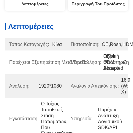
Λεπτομέρειες
Περιγραφή Του Προϊόντος
Λεπτομέρειες
Τόπος Καταγωγής:
Κίνα
Πιστοποίηση:
CE,Rosh,HDM
OEM 
Τεχνική 
Παρέχεται Εξυπηρέτηση Μετά Την Πώληση:
Μάρκα:
ODM 
Υποστήριξη 
Accepted
Βίντεο
16:9 
Ανάλυση:
1920*1080
Αναλογία Απεικόνισης:
(W: 
Χ)
Ο Τοίχος 
Τοποθετεί, 
Παρέχετε 
Στάση 
Ανάπτυξη 
Εγκατάσταση:
Υπηρεσία:
Πατωμάτων, 
Λογισμικού 
Που 
SDK/API