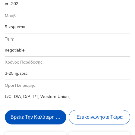
crt-202
Μούβ:
5 κομμάτια
Τιμή:
negotiable
Χρόνος Παράδοσης:
3-25 ημέρες
Όροι Πληρωμής:
L/C, D/A, D/P, T/T, Western Union,
Βρείτε Την Καλύτερη Τιμή
Επικοινωνήστε Τώρα