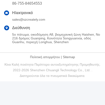
86-755-84654553
Ηλεκτρονικό
sales@szcreately.com
Διεύθυνση
5ο πάτωμα, οικοδόμηση A8, βιομηχανική ζώνη Haishen, Νο
216 δρόμος Guanping, Κοινότητα Songyuanxia, οδός
Guanhu, περιοχή Longhua, Shenzhen
Πολιτική απορρήτου
|
Sitemap
Κίνα Καλή ποιότητα Περίπτερο αυτοεξυπηρέτησης Προμηθευτής.
2022-2026 Shenzhen Chuangli Technology Co., Ltd. .
Διατηρούνται όλα τα πνευματικά δικαιώματα.