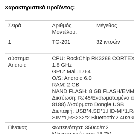
Χαρακτηριστικά Προϊόντος:
Σειρά
Αριθμός
Μέγεθος
Μοντέλου.
1
TG-201
32 ιντσών
σύστημα
CPU: RockChip RK3288 CORTEX-
Android
1,8 GHz
GPU: Mali-T764
O/S: Android 6.0
RAM: 2 GB
NAND FLASH: 8 GB FLASH/EM
Δικτύωση: RJ45/Ενσωματωμένο ασ
8188) /Ασύρματο Dongle USB
Διεπαφή: USB*4,SD*1,HD-MI*1,R
SIM*1,RS232*2 Bluetooth:2.402
Πίνακας
Φωτεινότητα: 350cd/m2