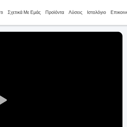
τι
Σχετικά Με Εμάς
Προϊόντα
Λύσεις
Ιστολόγιο
Επικοιν
Play
Video