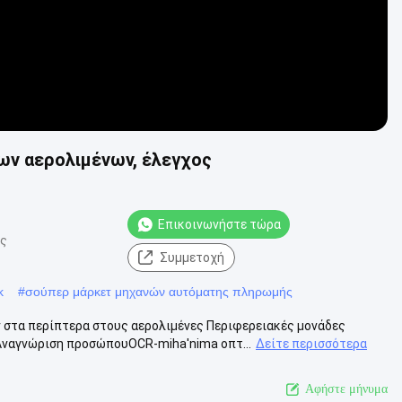
ν αερολιμένων, έλεγχος
Επικοινωνήστε τώρα
ις
Συμμετοχή
k
#
σούπερ μάρκετ μηχανών αυτόματης πληρωμής
τα περίπτερα στους αερολιμένες Περιφερειακές μονάδες
αγνώριση προσώπουOCR-miha'nima οπτ...
Δείτε περισσότερα
Αφήστε μήνυμα