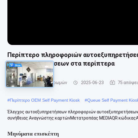
Περίπτερο πληροφοριών αυτοεξυπηρετήσεω
αυτοεξυπηρετήσεων στα περίπτερα
Περίπτερο αυτοπληρωμών
2025-06-23
75 απόψε
#
Περίπτερο OEM Self Payment Kiosk
#
Queue Self Payment Kios
Έλεγχος αυτοεξυπηρετήσεων πληροφοριών αυτοεξυπηρετήσεων σ
συνήθειας Αναγνώστης καρτώνΜετατροπέας MEDIAQR κώδικαςΑν
Μηνύματα επισκέπτη