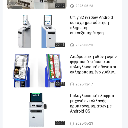
Περίπτερο αυτοπαραγγελίας
00:46
2025-06-23
Crtly 32 ιντσών Android
αυτοχρηματοδότηση
πληρωμή
αυτοεξυπηρέτηση
ηλεκτρονικό περίπτερο
με εκτυπωτή εισιτηρίων
Περίπτερο αυτοεξυπηρέτησ
00:41
2025-06-23
ης
Διαδραστική οθόνη αφής
ψηφιακού κιόσκου με
πολυγλωσσική οθόνη και
σκληροποιημένο γυάλινο
πάνελ
Κιόσκι με οθόνη αφής
00:37
2025-12-17
Πολυγλωσσική ελαφριά
μηχανή ανταλλαγής
κρυπτονομισμάτων με
Android OS
Μηχάνημα Crypto ATM
00:20
2025-06-23