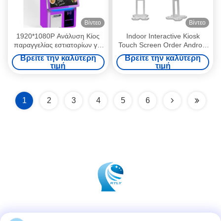
Βίντεο
Βίντεο
1920*1080P Ανάλυση Κίος
Indoor Interactive Kiosk
παραγγελίας εστιατορίων για
Touch Screen Order Android
εγκατάσταση και απόδοση σε
Self Service Check Out
Βρείτε την καλύτερη
Βρείτε την καλύτερη
επιτραπέζιο υπολογιστή
Machine Self Ordering Kiosk
τιμή
τιμή
Terminal
1
2
3
4
5
6
Κοινωνικά Μέσα