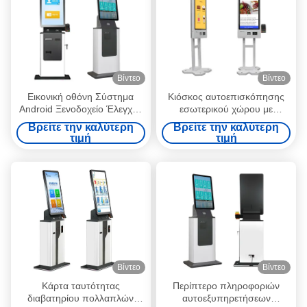
Βίντεο
Βίντεο
Εικονική οθόνη Σύστημα
Κιόσκος αυτοεπισκόπησης
Android Ξενοδοχείο Έλεγχος
εσωτερικού χώρου με
σε Κιόσκι Στάσιμο πάτωμα
χωρητική οθόνη αφής 10
Βρείτε την καλύτερη
Βρείτε την καλύτερη
Εγγύηση Ανεξαρτήματος QR
σημείων
τιμή
τιμή
Scanner Διαβάστης Barcode
Indoor Use SDK
Βίντεο
Βίντεο
Κάρτα ταυτότητας
Περίπτερο πληροφοριών
διαβατηρίου πολλαπλών
αυτοεξυπηρετήσεων