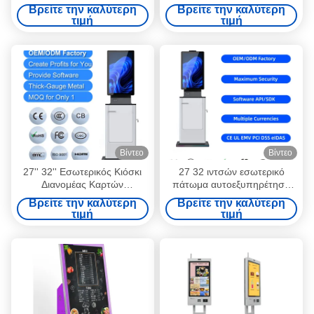
λειτουργιών Self Check Out
αερολιμένων, έλεγχος
Βρείτε την καλύτερη
Βρείτε την καλύτερη
Kiosk Payment Cash
αυτοεξυπηρετήσεων στα
τιμή
τιμή
περίπτερα
Βίντεο
Βίντεο
27'' 32'' Εσωτερικός Κιόσκι
27 32 ιντσών εσωτερικό
Διανομέας Καρτών
πάτωμα αυτοεξυπηρέτηση
Εκτυπωτής Εισιτηρίων
ξενοδοχείο νοσοκομείο Τσεκ-
Βρείτε την καλύτερη
Βρείτε την καλύτερη
Αυτοεξυπηρέτηση Check-in
εν πληρωμή Διαβατήριο
τιμή
τιμή
Out Κιόσκι Ξενοδοχείου
Σκανάρα κάρτας Χορηγός
Αυτοεξυπηρέτηση Τερματικό
μετρητών Κιοστό πληρωμής
Πληρωμής Με Μετρητά