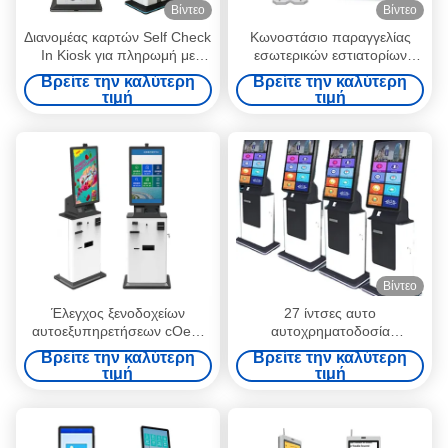
Βίντεο
Βίντεο
Διανομέας καρτών Self Check
Κωνοστάσιο παραγγελίας
In Kiosk για πληρωμή με
εσωτερικών εστιατορίων
μετρητά ξενοδοχείου
1920*1080P
Βρείτε την καλύτερη
Βρείτε την καλύτερη
Αποφασιστικότητα
τιμή
τιμή
Κωνοστάσιο αυτοπληρωμής
Βίντεο
Έλεγχος ξενοδοχείων
27 ίντσες αυτο
αυτοεξυπηρετήσεων cOem
αυτοχρηματοδοσία
στην πληρωμή οθονών
Τραπεζαρία Τραπεζών
Βρείτε την καλύτερη
Βρείτε την καλύτερη
επαφής περίπτερων
Τραπεζών Τραπεζών με
τιμή
τιμή
διαλογική
νόμισμα