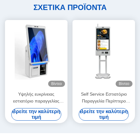
ΣΧΕΤΙΚΑ ΠΡΟΪΟΝΤΑ
Βίντεο
Βίντεο
Υψηλής ευκρίνειας
Self Service Εστιατόριο
εστιατόριο παραγγελίας
Παραγγελία Περίπτερο
Κιόσκι εσωτερική λύση με
Μηχάνημα Πληρωμής
Βρείτε την καλύτερη
Βρείτε την καλύτερη
ανάλυση 1920 * 1080P
Σαρωτής γραμμωτού κώδικα
τιμή
τιμή