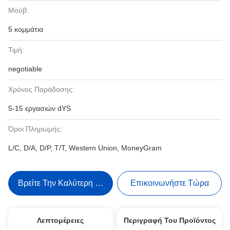
Μούβ:
5 κομμάτια
Τιμή:
negotiable
Χρόνος Παράδοσης:
5-15 εργασιών dYS
Όροι Πληρωμής:
L/C, D/A, D/P, T/T, Western Union, MoneyGram
Βρείτε Την Καλύτερη Τιμή
Επικοινωνήστε Τώρα
Λεπτομέρειες
Περιγραφή Του Προϊόντος