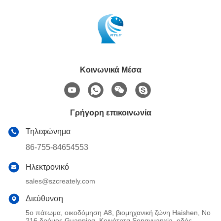
Κοινωνικά Μέσα
Γρήγορη επικοινωνία
Τηλεφώνημα
86-755-84654553
Ηλεκτρονικό
sales@szcreately.com
Διεύθυνση
5ο πάτωμα, οικοδόμηση A8, βιομηχανική ζώνη Haishen, Νο
216 δρόμος Guanping, Κοινότητα Songyuanxia, οδός