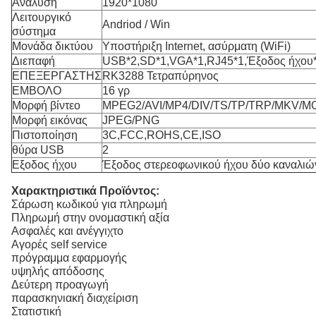
Ανάλυση
1920*1080
Λειτουργικό
Andriod / Win
σύστημα
Μονάδα δικτύου
Υποστήριξη Internet, ασύρματη (WiFi)
Διεπαφή
USB*2,SD*1,VGA*1,RJ45*1,Έξοδος ήχου
ΕΠΕΞΕΡΓΑΣΤΗΣ
RK3288 Τετραπύρηνος
ΕΜΒΟΛΟ
16 γρ
Μορφή βίντεο
MPEG2/AVI/MP4/DIV/TS/TP/TRP/MKV/
Μορφή εικόνας
JPEG/PNG
Πιστοποίηση
3C,FCC,ROHS,CE,ISO
θύρα USB
2
Εξοδος ήχου
Έξοδος στερεοφωνικού ήχου δύο καναλιώ
Χαρακτηριστικά Προϊόντος:
Σάρωση κωδικού για πληρωμή
Πληρωμή στην ονομαστική αξία
Ασφαλές και ανέγγιχτο
Αγορές self service
πρόγραμμα εφαρμογής
υψηλής απόδοσης
Δεύτερη προαγωγή
παρασκηνιακή διαχείριση
Στατιστική