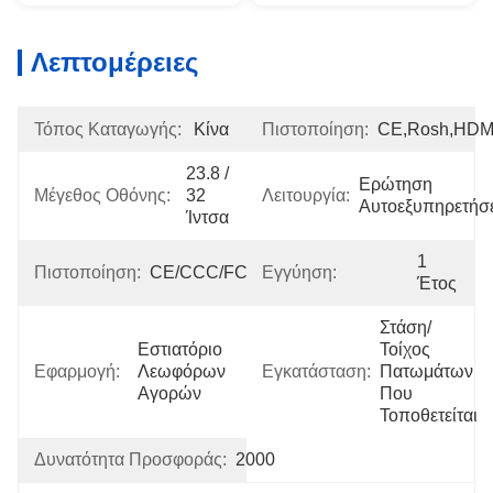
Λεπτομέρειες
Τόπος Καταγωγής:
Κίνα
Πιστοποίηση:
CE,Rosh,HDM
23.8 / 
Ερώτηση 
Μέγεθος Οθόνης:
32 
Λειτουργία:
Αυτοεξυπηρετήσ
Ίντσα
1 
Πιστοποίηση:
CE/CCC/FCC/ROHS/ISO9001
Εγγύηση:
Έτος
Στάση/
Εστιατόριο 
Τοίχος 
Εφαρμογή:
Λεωφόρων 
Εγκατάσταση:
Πατωμάτων 
Αγορών
Που 
Τοποθετείται
Δυνατότητα Προσφοράς:
2000