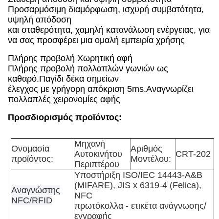
Προσαρμόσιμη διαμόρφωση, ισχυρή συμβατότητα,
υψηλή απόδοση
και σταθερότητα, χαμηλή κατανάλωση ενέργειας, για
να σας προσφέρει μια ομαλή εμπειρία χρήσης
Πλήρης προβολή Χωρητική αφή
Πλήρης προβολή πολλαπλών γωνιών ως
καθαρό.Παγίδι δέκα σημείων
έλεγχος με γρήγορη απόκριση 5ms.Αναγνωρίζει
πολλαπλές χειρονομίες αφής
Προσδιορισμός προϊόντος:
Μηχανή
Ονομασία
Αριθμός
Αυτοκινήτου
CRT-202
προϊόντος
:
Μοντέλου:
Περιπτέρου
Υποστήριξη ISO/IEC 14443-A&B
(MIFARE), JIS x 6319-4 (Felica),
Αναγνώστης
NFC
NFC/RFID
πρωτόκολλα - ετικέτα ανάγνωσης/
εγγραφής