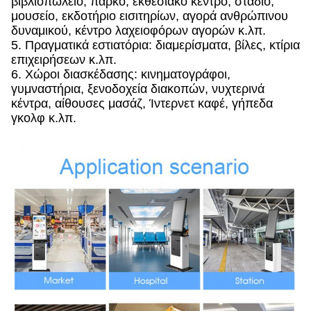
βιβλιοπωλείο, πάρκο, εκθεσιακό κέντρο, στάδιο,
μουσείο, εκδοτήριο εισιτηρίων, αγορά ανθρώπινου
δυναμικού, κέντρο λαχειοφόρων αγορών κ.λπ.
5. Πραγματικά εστιατόρια: διαμερίσματα, βίλες, κτίρια
επιχειρήσεων κ.λπ.
6. Χώροι διασκέδασης: κινηματογράφοι,
γυμναστήρια, ξενοδοχεία διακοπών, νυχτερινά
κέντρα, αίθουσες μασάζ, Ίντερνετ καφέ, γήπεδα
γκολφ κ.λπ.