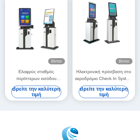
Βίντεο
Βίντεο
Ελαφρύς σταθμός
Ηλεκτρονική πρόσβαση στο
περίπτερων εισόδου
αεροδρόμιο Check In System
αυτοεξυπηρετήσεων με την
Kiosk With Card Reader and
Βρείτε την καλύτερη
Βρείτε την καλύτερη
παροχή ηλεκτρικού ρεύματος
Printer
τιμή
τιμή
εναλλασσόμενου ρεύματος ή
συνεχούς ρεύματος