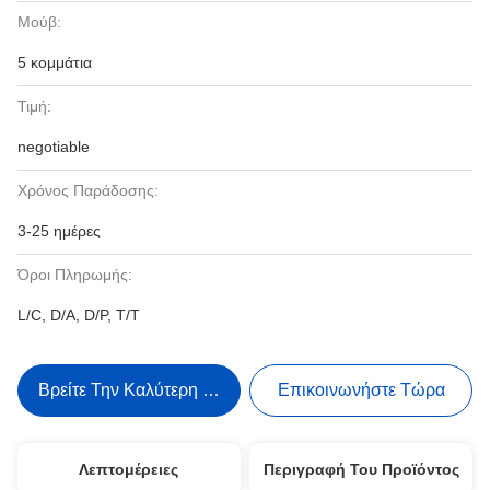
Μούβ:
5 κομμάτια
Τιμή:
negotiable
Χρόνος Παράδοσης:
3-25 ημέρες
Όροι Πληρωμής:
L/C, D/A, D/P, T/T
Βρείτε Την Καλύτερη Τιμή
Επικοινωνήστε Τώρα
Λεπτομέρειες
Περιγραφή Του Προϊόντος