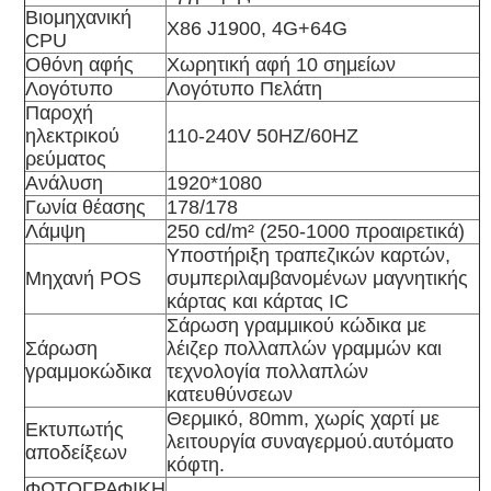
Βιομηχανική
X86 J1900, 4G+64G
CPU
Οθόνη αφής
Χωρητική αφή 10 σημείων
Λογότυπο
Λογότυπο Πελάτη
Παροχή
ηλεκτρικού
110-240V 50HZ/60HZ
ρεύματος
Ανάλυση
1920*1080
Γωνία θέασης
178/178
Λάμψη
250 cd/m² (250-1000 προαιρετικά)
Υποστήριξη τραπεζικών καρτών,
Μηχανή POS
συμπεριλαμβανομένων μαγνητικής
κάρτας και κάρτας IC
Σάρωση γραμμικού κώδικα με
Σάρωση
λέιζερ πολλαπλών γραμμών και
γραμμοκώδικα
τεχνολογία πολλαπλών
κατευθύνσεων
Θερμικό, 80mm, χωρίς χαρτί με
Εκτυπωτής
λειτουργία συναγερμού.αυτόματο
αποδείξεων
κόφτη.
ΦΩΤΟΓΡΑΦΙΚΗ