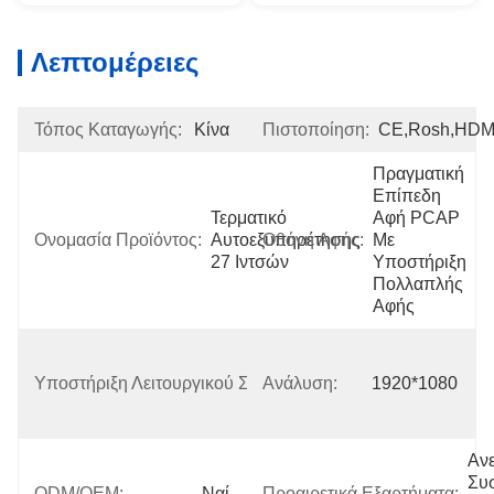
Λεπτομέρειες
Τόπος Καταγωγής:
Κίνα
Πιστοποίηση:
CE,Rosh,HDM
Πραγματική 
Επίπεδη 
Τερματικό 
Αφή PCAP 
Ονομασία Προϊόντος:
Αυτοεξυπηρέτησης 
Οθόνη Αφής:
Με 
27 Ιντσών
Υποστήριξη 
Πολλαπλής 
Αφής
Νίκη 
7/
Υποστήριξη Λειτουργικού Συστήματος:
Ανάλυση:
1920*1080
Νίκη 
10
Ανε
Συσ
ODM/OEM:
Ναί
Προαιρετικά Εξαρτήματα: