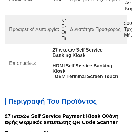
Αν
Κα
Κάμερα / 
500 
Εκτυπωτής / 
Προαιρετική Λειτουργία:
Δυνατότητα Προσφοράς:
Τμχ
Θέση/
Μή
Περισσότερα+
27 ιντσών Self Service 
Banking Kiosk
, 
Επισημαίνω:
HDMI Self Service Banking 
Kiosk
, 
OEM Terminal Screen Touch
Περιγραφή Του Προϊόντος
27 ιντσών Self Service Payment Kiosk Οθόνη
αφής Θερμικός εκτυπωτής QR Code Scanner